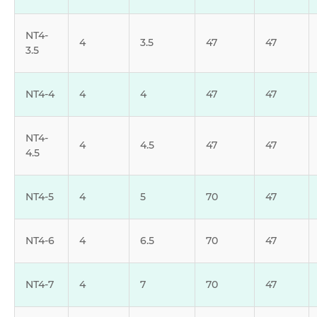
NT4-
4
3.5
47
47
3.5
NT4-4
4
4
47
47
NT4-
4
4.5
47
47
4.5
NT4-5
4
5
70
47
NT4-6
4
6.5
70
47
NT4-7
4
7
70
47