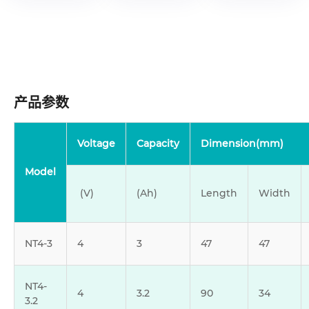
产品参数
Voltage
Capacity
Dimension(mm)
Model
(V)
(Ah)
Length
Width
NT4-3
4
3
47
47
NT4-
4
3.2
90
34
3.2