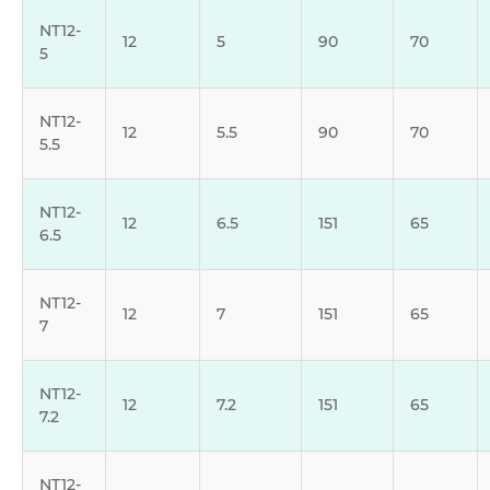
NT12-
12
5
90
70
5
NT12-
12
5.5
90
70
5.5
NT12-
12
6.5
151
65
6.5
NT12-
12
7
151
65
7
NT12-
12
7.2
151
65
7.2
NT12-