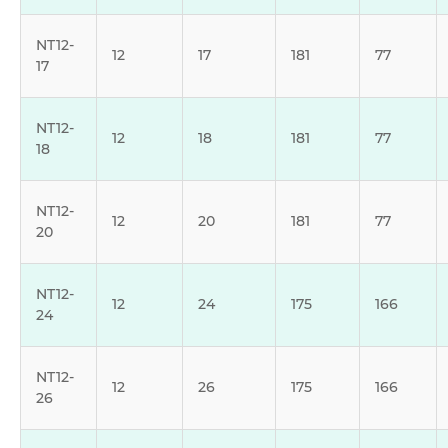
NT12-
12
17
181
77
17
NT12-
12
18
181
77
18
NT12-
12
20
181
77
20
NT12-
12
24
175
166
24
NT12-
12
26
175
166
26